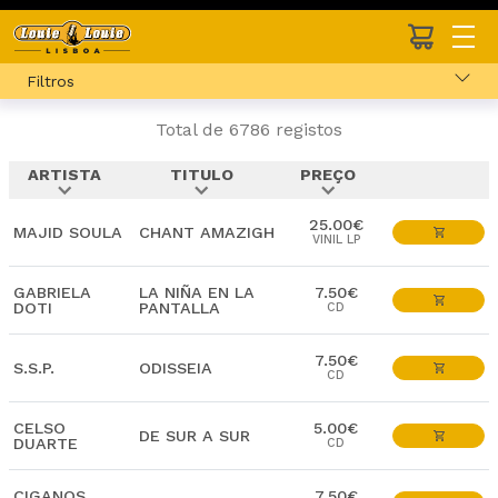
Filtros
Total de 6786 registos
ARTISTA
TITULO
PREÇO
expand_more
expand_more
expand_more
25.00€
MAJID SOULA
CHANT AMAZIGH
VINIL LP
GABRIELA
LA NIÑA EN LA
7.50€
DOTI
PANTALLA
CD
7.50€
S.S.P.
ODISSEIA
CD
CELSO
5.00€
DE SUR A SUR
DUARTE
CD
CIGANOS
7.50€