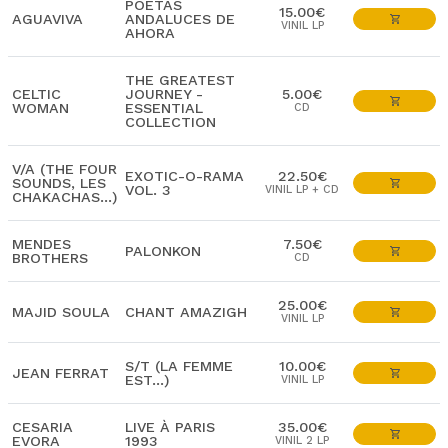
POETAS
15.00€
AGUAVIVA
ANDALUCES DE
VINIL LP
AHORA
THE GREATEST
CELTIC
JOURNEY -
5.00€
WOMAN
ESSENTIAL
CD
COLLECTION
V/A (THE FOUR
EXOTIC-O-RAMA
22.50€
SOUNDS, LES
VOL. 3
VINIL LP + CD
CHAKACHAS...)
MENDES
7.50€
PALONKON
BROTHERS
CD
25.00€
MAJID SOULA
CHANT AMAZIGH
VINIL LP
S/T (LA FEMME
10.00€
JEAN FERRAT
EST...)
VINIL LP
CESARIA
LIVE À PARIS
35.00€
EVORA
1993
VINIL 2 LP