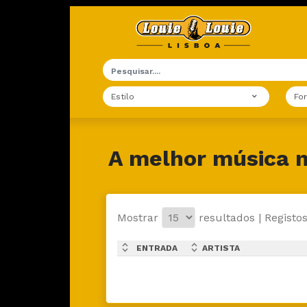
Estilo
Fo
A melhor música n
Mostrar
resultados | Registos
expand_less
expand_less
ENTRADA
ARTISTA
expand_more
expand_more