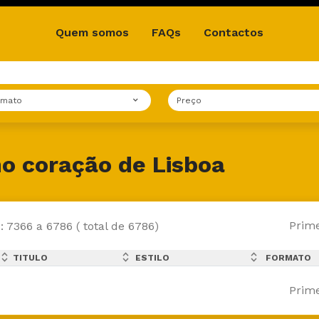
Quem somos
FAQs
Contactos
rmato
Preço
o coração de Lisboa
Prime
: 7366 a 6786 ( total de 6786)
expand_less
expand_less
expand_less
TITULO
ESTILO
FORMATO
expand_more
expand_more
expand_more
Prime