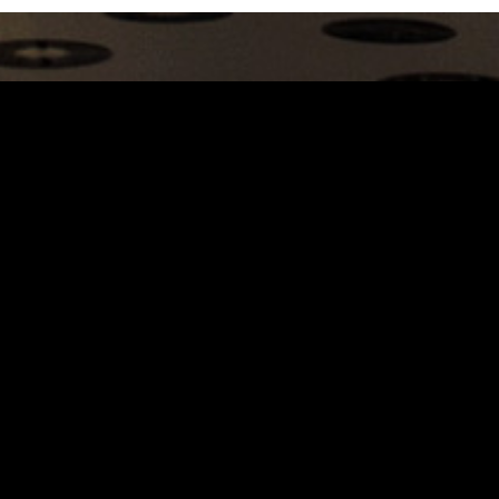
Carrinho
Destaques
A Louie Louie
Horário & Localização
FAQs