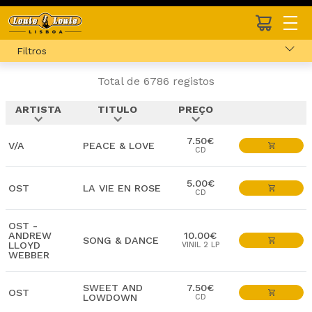
Filtros
Total de 6786 registos
ARTISTA
TITULO
PREÇO
expand_more
expand_more
expand_more
7.50€
V/A
PEACE & LOVE
CD
5.00€
OST
LA VIE EN ROSE
CD
OST -
ANDREW
10.00€
SONG & DANCE
LLOYD
VINIL 2 LP
WEBBER
SWEET AND
7.50€
OST
LOWDOWN
CD