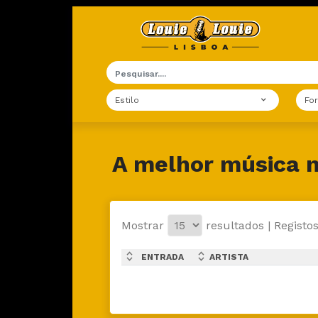
Estilo
Fo
A melhor música n
Mostrar
resultados | Registos
expand_less
expand_less
ENTRADA
ARTISTA
expand_more
expand_more