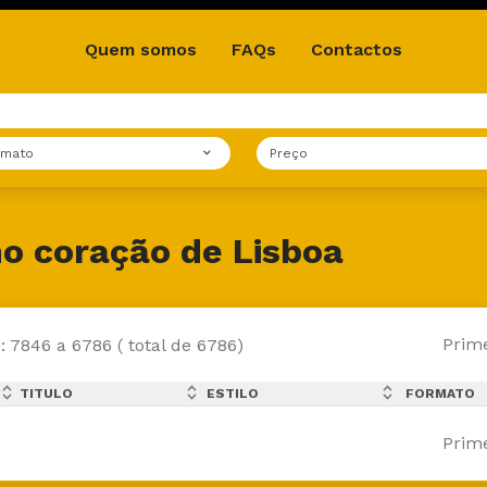
Quem somos
FAQs
Contactos
rmato
Preço
o coração de Lisboa
Prim
: 7846 a 6786 ( total de 6786)
expand_less
expand_less
expand_less
TITULO
ESTILO
FORMATO
expand_more
expand_more
expand_more
Prim