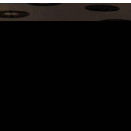
Carrinho
Destaques
A Louie Louie
Horário & Localização
FAQs