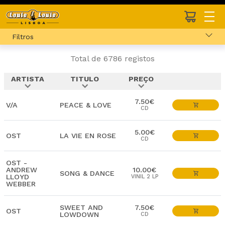
Filtros
Total de 6786 registos
ARTISTA
TITULO
PREÇO
expand_more
expand_more
expand_more
7.50€
V/A
PEACE & LOVE
CD
5.00€
OST
LA VIE EN ROSE
CD
OST -
ANDREW
10.00€
SONG & DANCE
LLOYD
VINIL 2 LP
WEBBER
SWEET AND
7.50€
OST
LOWDOWN
CD