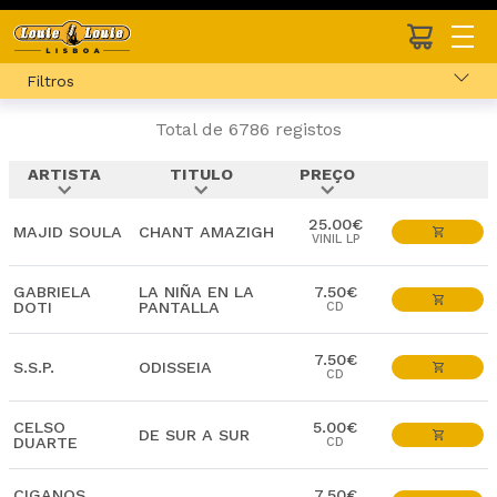
Filtros
Total de 6786 registos
ARTISTA
TITULO
PREÇO
expand_more
expand_more
expand_more
25.00€
MAJID SOULA
CHANT AMAZIGH
VINIL LP
GABRIELA
LA NIÑA EN LA
7.50€
DOTI
PANTALLA
CD
7.50€
S.S.P.
ODISSEIA
CD
CELSO
5.00€
DE SUR A SUR
DUARTE
CD
CIGANOS
7.50€