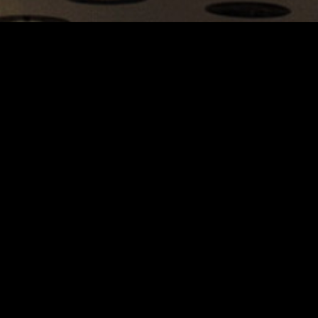
Carrinho
Destaques
A Louie Louie
Horário & Localização
FAQs