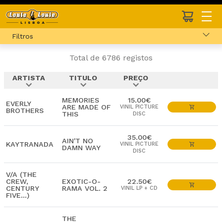
Filtros
Total de 6786 registos
ARTISTA
TITULO
PREÇO
expand_more
expand_more
expand_more
MEMORIES
15.00€
EVERLY
ARE MADE OF
VINIL PICTURE
BROTHERS
THIS
DISC
35.00€
AIN'T NO
KAYTRANADA
VINIL PICTURE
DAMN WAY
DISC
V/A (THE
CREW,
EXOTIC-O-
22.50€
CENTURY
RAMA VOL. 2
VINIL LP + CD
FIVE...)
THE