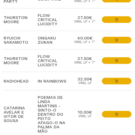
PARTY
VINIL LP + 7"
FLOW
THURSTON
27.50€
CRITICAL
MOORE
VINIL LP + 7"
LUCIDITY
RYUICHI
ONGAKU
40.00€
SAKAMOTO
ZUKAN
VINIL LP + 7"
FLOW
THURSTON
27.50€
CRITICAL
MOORE
VINIL LP + 7"
LUCIDITY
32.50€
RADIOHEAD
IN RAINBOWS
VINIL LP
POEMAS DE
LINDA
MARTINS -
CATARINA
SINTO-O
AVELAR E
10.00€
DENTRO DO
VITOR DE
VINIL LP
PEITO
SOUSA
AFAGO-O NA
PALMA DA
MÃO