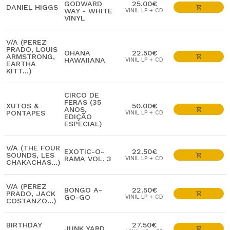
GODWARD
25.00€
DANIEL HIGGS
WAY - WHITE
VINIL LP + CD
VINYL
V/A (PEREZ
PRADO, LOUIS
OHANA
22.50€
ARMSTRONG,
HAWAIIANA
VINIL LP + CD
EARTHA
KITT...)
CIRCO DE
FERAS (35
XUTOS &
50.00€
ANOS,
PONTAPES
VINIL LP + CD
EDIÇÃO
ESPECIAL)
V/A (THE FOUR
EXOTIC-O-
22.50€
SOUNDS, LES
RAMA VOL. 3
VINIL LP + CD
CHAKACHAS...)
V/A (PEREZ
BONGO A-
22.50€
PRADO, JACK
GO-GO
VINIL LP + CD
COSTANZO...)
BIRTHDAY
27.50€
JUNK YARD