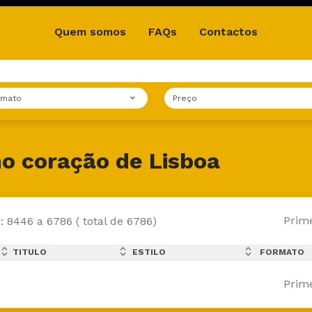
Quem somos
FAQs
Contactos
rmato
Preço
o coração de Lisboa
Prim
: 8446 a 6786 ( total de 6786)
expand_less
expand_less
expand_less
TITULO
ESTILO
FORMATO
expand_more
expand_more
expand_more
Prim