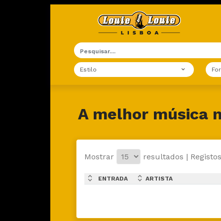
Estilo
Fo
A melhor música n
Mostrar
resultados | Registos
expand_less
expand_less
ENTRADA
ARTISTA
expand_more
expand_more