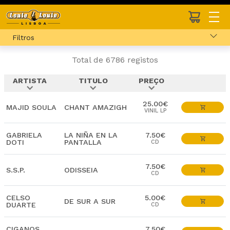
Filtros
Total de 6786 registos
ARTISTA
TITULO
PREÇO
expand_more
expand_more
expand_more
25.00€
MAJID SOULA
CHANT AMAZIGH
VINIL LP
GABRIELA
LA NIÑA EN LA
7.50€
DOTI
PANTALLA
CD
7.50€
S.S.P.
ODISSEIA
CD
CELSO
5.00€
DE SUR A SUR
DUARTE
CD
CIGANOS
7.50€