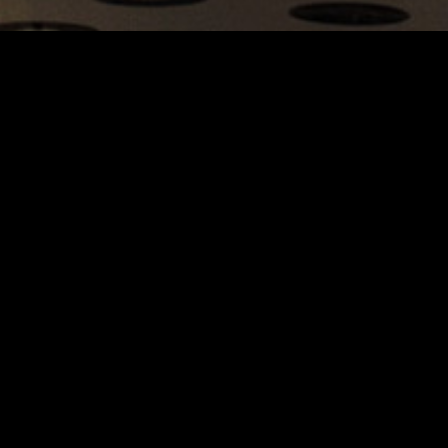
Carrinho
Destaques
A Louie Louie
Horário & Localização
FAQs