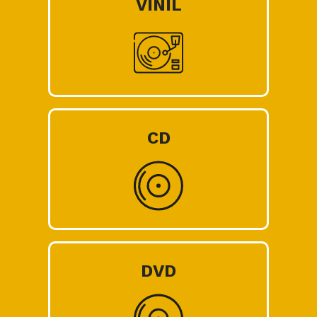
VINIL
CD
DVD