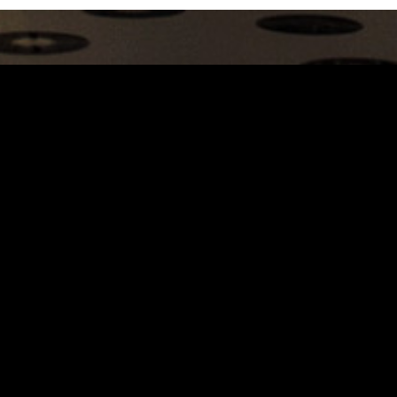
Carrinho
Destaques
A Louie Louie
Horário & Localização
FAQs