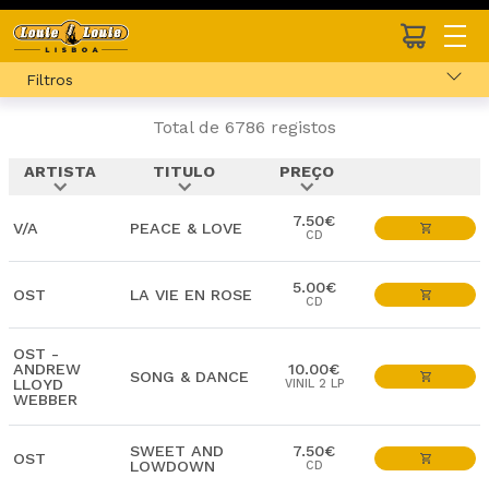
Filtros
Total de 6786 registos
ARTISTA
TITULO
PREÇO
expand_more
expand_more
expand_more
7.50€
V/A
PEACE & LOVE
CD
5.00€
OST
LA VIE EN ROSE
CD
OST -
ANDREW
10.00€
SONG & DANCE
LLOYD
VINIL 2 LP
WEBBER
SWEET AND
7.50€
OST
LOWDOWN
CD