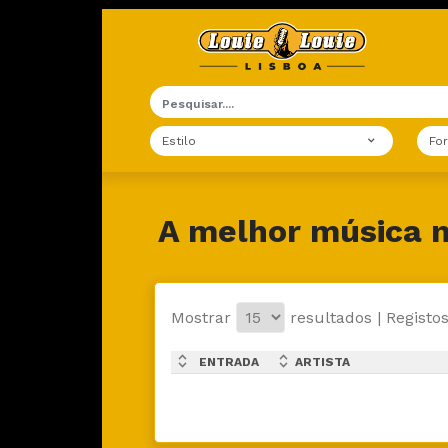
Estilo
Fo
A melhor música n
Mostrar
resultados | Registos
expand_less
expand_less
ENTRADA
ARTISTA
expand_more
expand_more