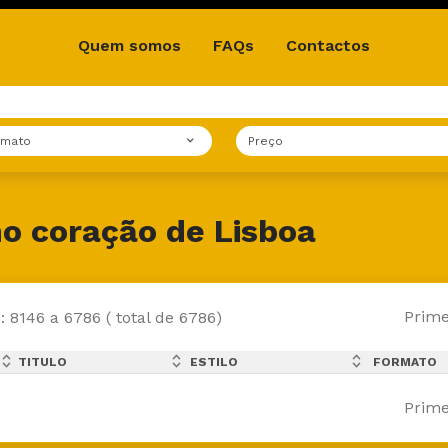
Quem somos
FAQs
Contactos
rmato
Preço
o coração de Lisboa
Prime
: 8146 a 6786 ( total de 6786)
expand_less
expand_less
expand_less
TITULO
ESTILO
FORMATO
expand_more
expand_more
expand_more
Prime