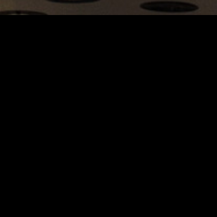
Carrinho
Destaques
A Louie Louie
Horário & Localização
FAQs