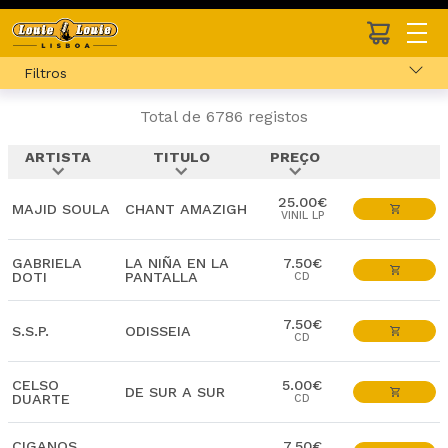
Filtros
Total de 6786 registos
ARTISTA
TITULO
PREÇO
expand_more
expand_more
expand_more
25.00€
MAJID SOULA
CHANT AMAZIGH
VINIL LP
GABRIELA
LA NIÑA EN LA
7.50€
DOTI
PANTALLA
CD
7.50€
S.S.P.
ODISSEIA
CD
CELSO
5.00€
DE SUR A SUR
DUARTE
CD
CIGANOS
7.50€