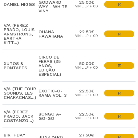
GODWARD
25.00€
DANIEL HIGGS
WAY - WHITE
VINIL LP + CD
VINYL
V/A (PEREZ
PRADO, LOUIS
OHANA
22.50€
ARMSTRONG,
HAWAIIANA
VINIL LP + CD
EARTHA
KITT...)
CIRCO DE
FERAS (35
XUTOS &
50.00€
ANOS,
PONTAPES
VINIL LP + CD
EDIÇÃO
ESPECIAL)
V/A (THE FOUR
EXOTIC-O-
22.50€
SOUNDS, LES
RAMA VOL. 3
VINIL LP + CD
CHAKACHAS...)
V/A (PEREZ
BONGO A-
22.50€
PRADO, JACK
GO-GO
VINIL LP + CD
COSTANZO...)
BIRTHDAY
27.50€
JUNK YARD