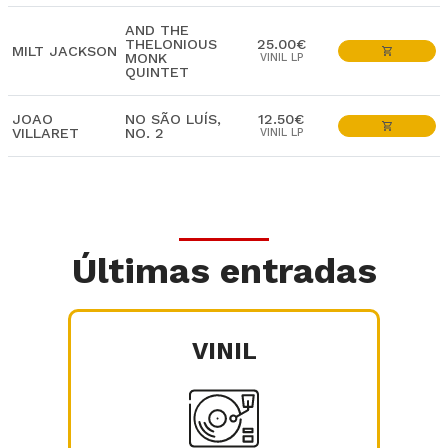
AND THE
THELONIOUS
25.00€
MILT JACKSON
MONK
VINIL LP
QUINTET
JOAO
NO SÃO LUÍS,
12.50€
VILLARET
NO. 2
VINIL LP
Últimas entradas
VINIL