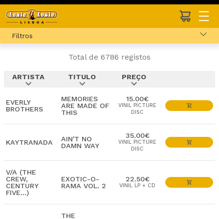
Filtros
Total de 6786 registos
ARTISTA
TITULO
PREÇO
expand_more
expand_more
expand_more
MEMORIES
15.00€
EVERLY
ARE MADE OF
VINIL PICTURE
BROTHERS
THIS
DISC
35.00€
AIN'T NO
KAYTRANADA
VINIL PICTURE
DAMN WAY
DISC
V/A (THE
CREW,
EXOTIC-O-
22.50€
CENTURY
RAMA VOL. 2
VINIL LP + CD
FIVE...)
THE