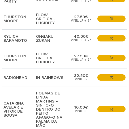
PARTY
VINIL LP + 7"
FLOW
THURSTON
27.50€
CRITICAL
MOORE
VINIL LP + 7"
LUCIDITY
RYUICHI
ONGAKU
40.00€
SAKAMOTO
ZUKAN
VINIL LP + 7"
FLOW
THURSTON
27.50€
CRITICAL
MOORE
VINIL LP + 7"
LUCIDITY
32.50€
RADIOHEAD
IN RAINBOWS
VINIL LP
POEMAS DE
LINDA
MARTINS -
CATARINA
SINTO-O
AVELAR E
10.00€
DENTRO DO
VITOR DE
VINIL LP
PEITO
SOUSA
AFAGO-O NA
PALMA DA
MÃO