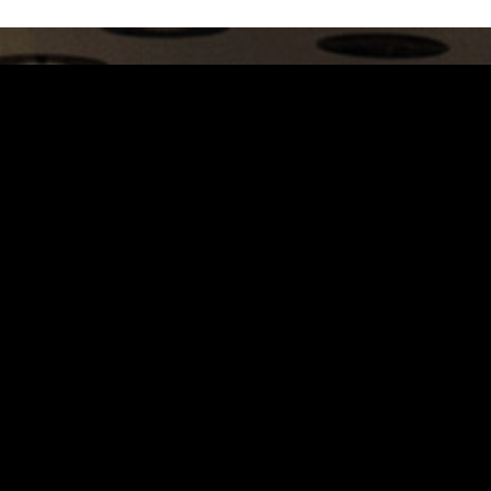
Carrinho
Destaques
A Louie Louie
Horário & Localização
FAQs