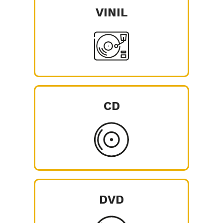
VINIL
CD
DVD