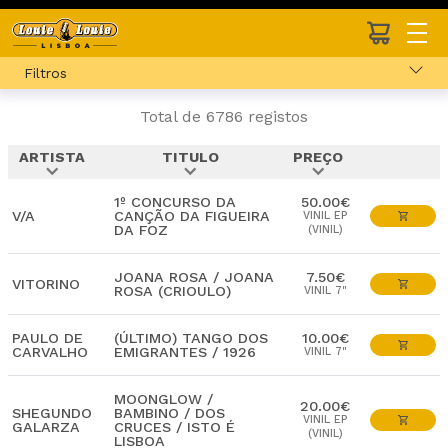
Filtros
Total de 6786 registos
ARTISTA
TITULO
PREÇO
expand_more
expand_more
expand_more
1º CONCURSO DA
50.00€
V/A
CANÇÃO DA FIGUEIRA
VINIL EP
DA FOZ
(VINIL)
JOANA ROSA / JOANA
7.50€
VITORINO
ROSA (CRIOULO)
VINIL 7"
PAULO DE
(ÚLTIMO) TANGO DOS
10.00€
CARVALHO
EMIGRANTES / 1926
VINIL 7"
MOONGLOW /
20.00€
SHEGUNDO
BAMBINO / DOS
VINIL EP
GALARZA
CRUCES / ISTO É
(VINIL)
LISBOA