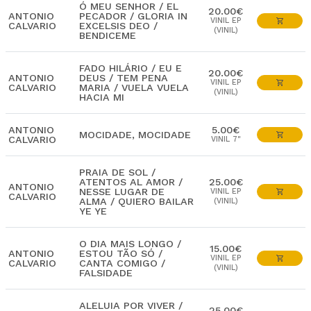
Ó MEU SENHOR / EL
20.00€
ANTONIO
PECADOR / GLORIA IN
VINIL EP
CALVARIO
EXCELSIS DEO /
(VINIL)
BENDICEME
FADO HILÁRIO / EU E
20.00€
ANTONIO
DEUS / TEM PENA
VINIL EP
CALVARIO
MARIA / VUELA VUELA
(VINIL)
HACIA MI
ANTONIO
5.00€
MOCIDADE, MOCIDADE
CALVARIO
VINIL 7"
PRAIA DE SOL /
ATENTOS AL AMOR /
25.00€
ANTONIO
NESSE LUGAR DE
VINIL EP
CALVARIO
ALMA / QUIERO BAILAR
(VINIL)
YE YE
O DIA MAIS LONGO /
15.00€
ANTONIO
ESTOU TÃO SÓ /
VINIL EP
CALVARIO
CANTA COMIGO /
(VINIL)
FALSIDADE
ALELUIA POR VIVER /
25.00€