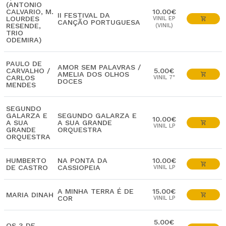
(ANTONIO
CALVARIO, M.
10.00€
II FESTIVAL DA
LOURDES
VINIL EP
CANÇÃO PORTUGUESA
RESENDE,
(VINIL)
TRIO
ODEMIRA)
PAULO DE
AMOR SEM PALAVRAS /
CARVALHO /
5.00€
AMELIA DOS OLHOS
CARLOS
VINIL 7"
DOCES
MENDES
SEGUNDO
GALARZA E
SEGUNDO GALARZA E
10.00€
A SUA
A SUA GRANDE
VINIL LP
GRANDE
ORQUESTRA
ORQUESTRA
HUMBERTO
NA PONTA DA
10.00€
DE CASTRO
CASSIOPEIA
VINIL LP
A MINHA TERRA É DE
15.00€
MARIA DINAH
COR
VINIL LP
5.00€
OS 3 DE