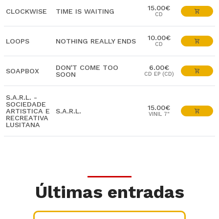
15.00€
CLOCKWISE
TIME IS WAITING
CD
10.00€
LOOPS
NOTHING REALLY ENDS
CD
DON'T COME TOO
6.00€
SOAPBOX
SOON
CD EP (CD)
S.A.R.L. -
SOCIEDADE
15.00€
ARTISTICA E
S.A.R.L.
VINIL 7"
RECREATIVA
LUSITANA
Últimas entradas