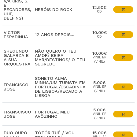
V/A (IRIS, S.
E
12.50€
PECADORES,
HERÓIS DO ROCK
CD
UHF,
DELFINS)
VICTOR
10.00€
12 ANOS DEPOIS...
ESPADINHA
CD
SHEGUNDO
NÃO QUERO O TEU
10.00€
GALARZA E
AMOR/ BEIRA
VINIL EP
A SUA
MAR/DESTINOS/ O TEU
(VINIL)
ORQUESTRA
SEGREDO
SONETO ALMA
MINHA/UM TURISTA EM
5.00€
FRANCISCO
PORTUGAL/ESCADINHA
VINIL EP
JOSE
DE LISBOA/RECADO A
(VINIL)
LISBOA
5.00€
FRANSCISCO
PORTUGAL MEU
VINIL EP
JOSE
AVÔZINHO
(VINIL)
DUO OURO
TÓTÓRITUÊ / VOU
15.00€
VINIL 7"