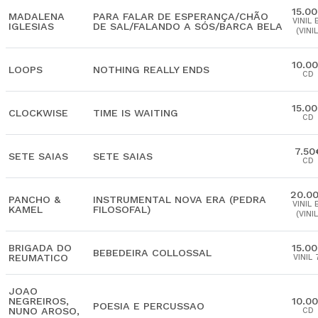
15.0
MADALENA
PARA FALAR DE ESPERANÇA/CHÃO
VINIL 
IGLESIAS
DE SAL/FALANDO A SÓS/BARCA BELA
(VINIL
10.0
LOOPS
NOTHING REALLY ENDS
CD
15.0
CLOCKWISE
TIME IS WAITING
CD
7.50
SETE SAIAS
SETE SAIAS
CD
20.0
PANCHO &
INSTRUMENTAL NOVA ERA (PEDRA
VINIL 
KAMEL
FILOSOFAL)
(VINIL
BRIGADA DO
15.0
BEBEDEIRA COLLOSSAL
REUMATICO
VINIL 
JOAO
NEGREIROS,
10.0
POESIA E PERCUSSAO
NUNO AROSO,
CD