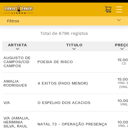
Filtros
Total de 6786 registos
ARTISTA
TITULO
PREÇ
expand_more
expand_more
expand_more
AUGUSTO DE
15.0
CAMPOS/CID
POESIA DE RISCO
CD
CAMPOS
15.0
AMALIA
4 EXITOS (FADO MENOR)
VINIL 
RODRIGUES
(VINIL
10.0
V/A
O ESPELHO DOS ACACIOS
VINIL
V/A (AMALIA,
HERMINIA
10.0
NATAL 73 - OPERAÇÃO PRESENÇA
SILVA, RAUL
VINIL 