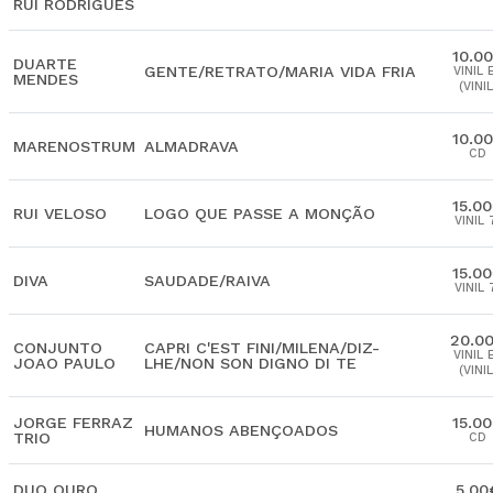
RUI RODRIGUES
10.0
DUARTE
GENTE/RETRATO/MARIA VIDA FRIA
VINIL 
MENDES
(VINIL
10.0
MARENOSTRUM
ALMADRAVA
CD
15.0
RUI VELOSO
LOGO QUE PASSE A MONÇÃO
VINIL 
15.0
DIVA
SAUDADE/RAIVA
VINIL 
20.0
CONJUNTO
CAPRI C'EST FINI/MILENA/DIZ-
VINIL 
JOAO PAULO
LHE/NON SON DIGNO DI TE
(VINIL
JORGE FERRAZ
15.0
HUMANOS ABENÇOADOS
TRIO
CD
DUO OURO
5.00