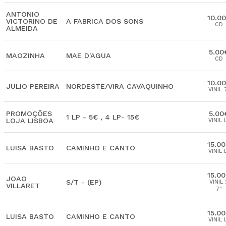
ANTONIO
10.0
VICTORINO DE
A FABRICA DOS SONS
CD
ALMEIDA
5.00
MAOZINHA
MAE D'AGUA
CD
10.0
JULIO PEREIRA
NORDESTE/VIRA CAVAQUINHO
VINIL 
PROMOÇÕES
5.00
1 LP - 5€ , 4 LP- 15€
LOJA LISBOA
VINIL 
15.0
LUISA BASTO
CAMINHO E CANTO
VINIL 
15.0
JOAO
S/T - (EP)
VINIL 
VILLARET
7"
15.0
LUISA BASTO
CAMINHO E CANTO
VINIL 