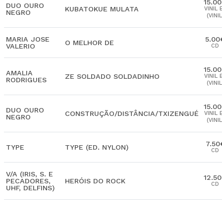
15.0
DUO OURO
KUBATOKUE MULATA
VINIL 
NEGRO
(VINIL
MARIA JOSE
5.00
O MELHOR DE
VALERIO
CD
15.0
AMALIA
ZE SOLDADO SOLDADINHO
VINIL 
RODRIGUES
(VINIL
15.0
DUO OURO
CONSTRUÇÃO/DISTÂNCIA/TXIZENGUÉ
VINIL 
NEGRO
(VINIL
7.50
TYPE
TYPE (ED. NYLON)
CD
V/A (IRIS, S. E
12.5
PECADORES,
HERÓIS DO ROCK
CD
UHF, DELFINS)