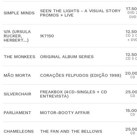
17.5
SEEN THE LIGHTS - A VISUAL STORY
SIMPLE MINDS
DVD 
PROMOS + LIVE
DVD
V/A (URSULA
12.5
RUCKER,
!K7150
CD 2 
HERBERT...)
+ DV
12.5
THE MONKEES
ORIGINAL ALBUM SERIES
CD 5 
20.0
MÃO MORTA
CORAÇÕES FELPUDOS (EDIÇÃO 1998)
CD
FREAKBOX (4CD-SINGLES + CD
25.0
SILVERCHAIR
ENTREVISTA)
CD
15.0
PARLIAMENT
MOTOR-BOOTY AFFAIR
CD
25.0
CHAMELEONS
THE FAN AND THE BELLOWS
CD