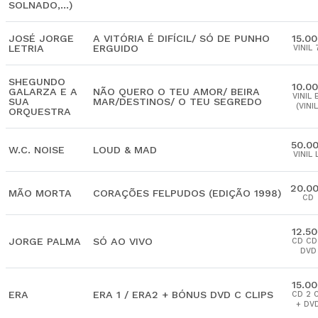
SOLNADO,...)
JOSÉ JORGE
A VITÓRIA É DIFÍCIL/ SÓ DE PUNHO
15.0
LETRIA
ERGUIDO
VINIL 
SHEGUNDO
10.0
GALARZA E A
NÃO QUERO O TEU AMOR/ BEIRA
VINIL 
SUA
MAR/DESTINOS/ O TEU SEGREDO
(VINIL
ORQUESTRA
50.0
W.C. NOISE
LOUD & MAD
VINIL 
20.0
MÃO MORTA
CORAÇÕES FELPUDOS (EDIÇÃO 1998)
CD
12.5
JORGE PALMA
SÓ AO VIVO
CD CD
DVD
15.0
ERA
ERA 1 / ERA2 + BÓNUS DVD C CLIPS
CD 2 
+ DV