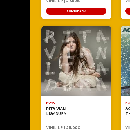
VINIL LP |
27.50€
VI
adicionar
NOVO
NO
RITA VIAN
AC
LIGADURA
T
VINIL LP |
25.00€
VI