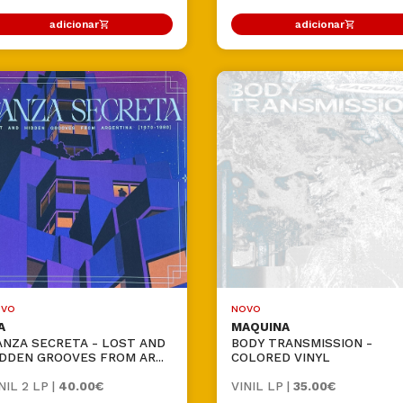
adicionar
adicionar
VO
NOVO
A
MAQUINA
ANZA SECRETA - LOST AND
BODY TRANSMISSION -
DDEN GROOVES FROM AR...
COLORED VINYL
NIL 2 LP |
40.00€
VINIL LP |
35.00€