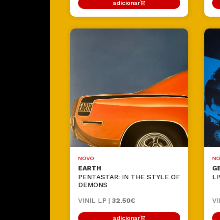
adicionar
NOVO
NO
EARTH
G
PENTASTAR: IN THE STYLE OF
LI
DEMONS
VINIL LP |
32.50€
VI
adicionar