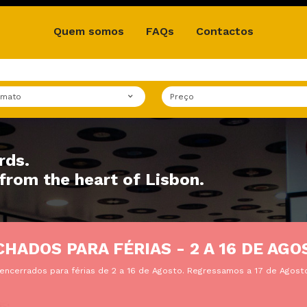
Quem somos
FAQs
Contactos
rmato
Preço
rds.
from the heart of Lisbon.
CHADOS PARA FÉRIAS - 2 A 16 DE AGO
encerrados para férias de 2 a 16 de Agosto. Regressamos a 17 de Agosto.