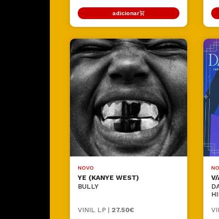
adicionar
NOVO
NO
YE (KANYE WEST)
V/
BULLY
D
HI
VINIL LP |
27.50€
VI