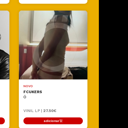
NOVO
FCUKERS
Ö
VINIL LP |
27.50€
adicionar